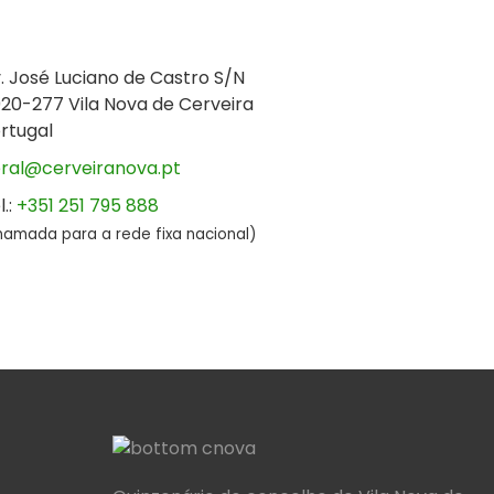
. José Luciano de Castro S/N
20-277 Vila Nova de Cerveira
rtugal
ral@cerveiranova.pt
l.:
+351 251 795 888
hamada para a rede fixa nacional)